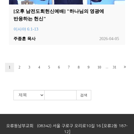
[오후 남전도회헌신예배] "하나님의 영광에
반응하는 헌신"
이사야 6:1-13
주종훈 목사
2026-04-05
...
1
2
3
4
5
6
7
8
9
10
31
검색
오류동남부교회 (08342) 서울 구로구 오리로10길 16 [오류2동 187-
12]