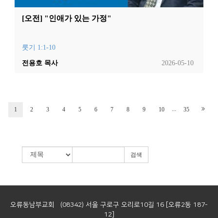
[오전] "인애가 있는 가정"
룻기 1:1-10
전용호 목사
2026-05-10
...
1
2
3
4
5
6
7
8
9
10
35
검색
오류동남부교회 (08342) 서울 구로구 오리로10길 16 [오류2동 187-
12]