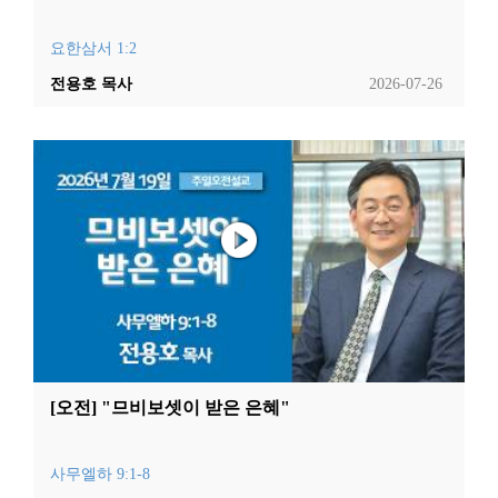
요한삼서 1:2
전용호 목사
2026-07-26
[오전] "므비보셋이 받은 은혜"
사무엘하 9:1-8