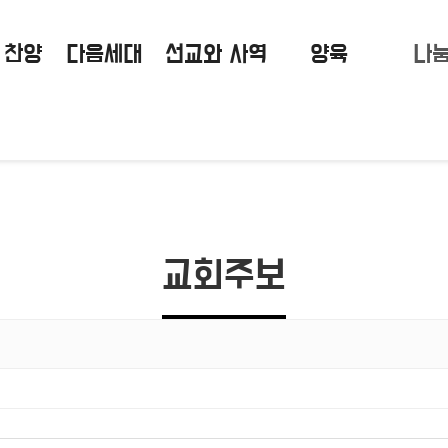
 찬양
다음세대
선교와 사역
양육
나
교회주보