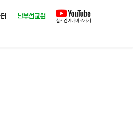
눔터
남부선교원