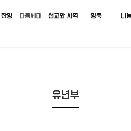
 찬양
다음세대
선교와 사역
양육
나
유년부