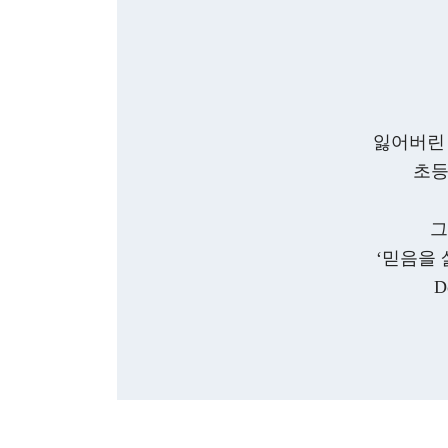
잃어버린 
초등
그
‘믿음을
D