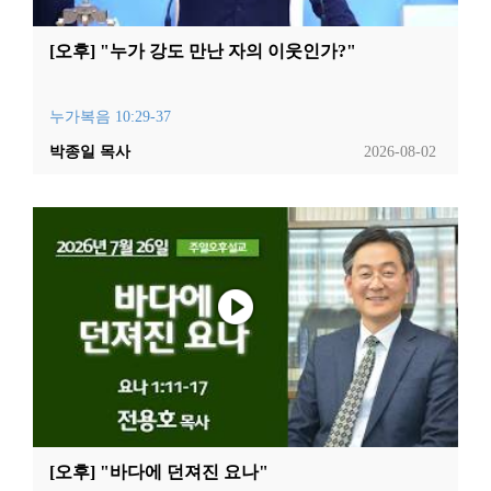
[오후] "누가 강도 만난 자의 이웃인가?"
누가복음 10:29-37
박종일 목사
2026-08-02
[오후] "바다에 던져진 요나"