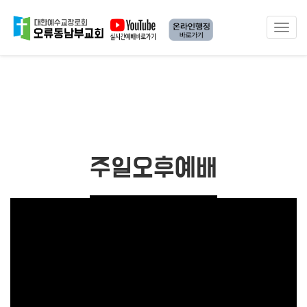
Toggle
navigat
주일오후예배