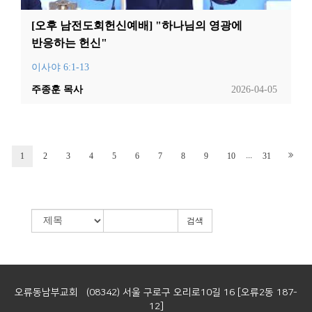
[오후 남전도회헌신예배] "하나님의 영광에
반응하는 헌신"
이사야 6:1-13
주종훈 목사
2026-04-05
...
1
2
3
4
5
6
7
8
9
10
31
검색
오류동남부교회 (08342) 서울 구로구 오리로10길 16 [오류2동 187-
12]