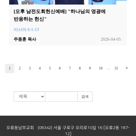
[오후 남전도회헌신예배] "하나님의 영광에
반응하는 헌신"
이사야 6:1-13
주종훈 목사
2026-04-05
...
1
2
3
4
5
6
7
8
9
10
31
검색
오류동남부교회 (08342) 서울 구로구 오리로10길 16 [오류2동 187-
12]